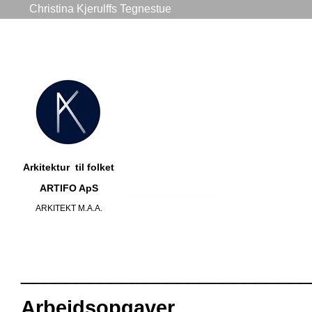
Christina Kjerulffs Tegnestue
TELEFON 
Ar
kitektur
ti
l
fo
lket
ARTIFO ApS
ARKITEKT M.A.A.
__________________________
Arbejdsopgaver